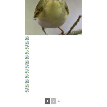
1
2
►