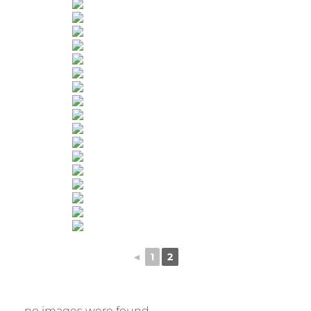
◄
1
2
no images were found