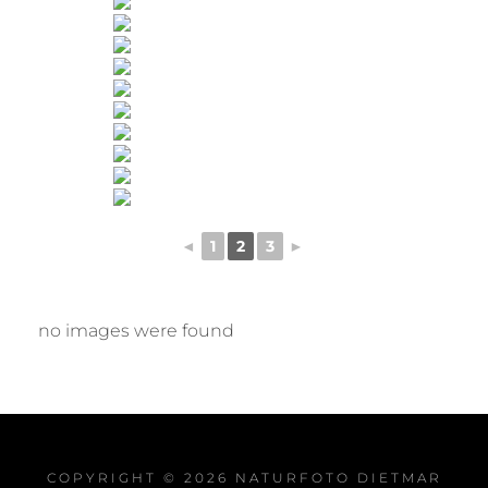
◄
1
2
3
►
no images were found
COPYRIGHT © 2026
NATURFOTO DIETMAR