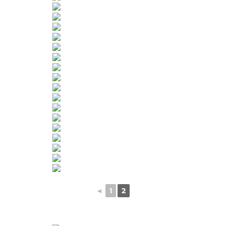
◄
1
2