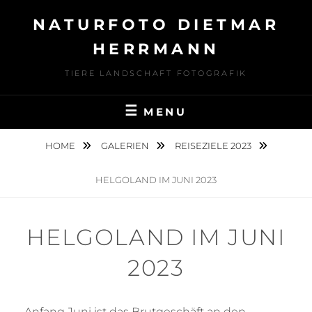
Skip
NATURFOTO DIETMAR
to
content
HERRMANN
TIERE LANDSCHAFT FOTOGRAFIK
MENU
HOME
GALERIEN
REISEZIELE 2023
HELGOLAND IM JUNI 2023
HELGOLAND IM JUNI
2023
Anfang Juni ist das Brutgeschäft an den