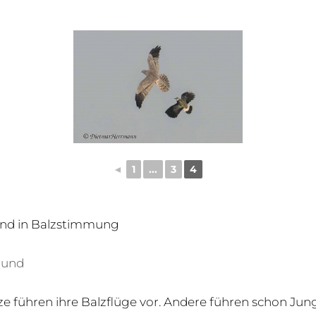
◄
1
...
3
4
ind in Balzstimmung
ound
ze führen ihre Balzflüge vor. Andere führen schon Jun