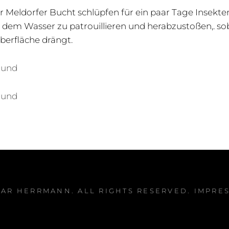
r Meldorfer Bucht schlüpfen für ein paar Tage Insekt
 dem Wasser zu patrouillieren und herabzustoßen,. sob
berfläche drängt.
ound
ound
MAR HERRMANN
. ALL RIGHTS RESERVED.
IMPRE