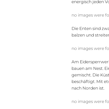
energisch jeden Vo
no images were f
Die Enten sind zwa
balzen und streit
no images were f
Am Eidersperrwerk
bauen am Nest. Ei
gemischt. Die Küs
beschäftigt. Mit 
nach Norden ist.
no images were f