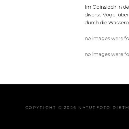
Im Odinsloch in de
diverse Vögel über
durch die Wassero
no images were f
no images were f
COPYRIGHT © 2026
NATURFOTO DIET