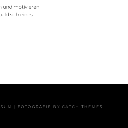
en und motivieren
ald sich eines
SSUM
| FOTOGRAFIE BY
CATCH THEMES