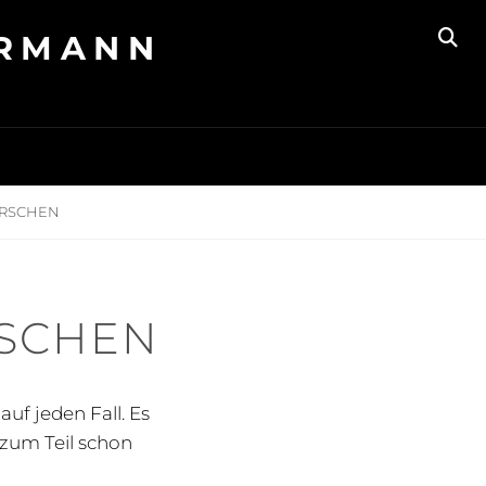
RRMANN
SE
ARSCHEN
SCHEN
uf jeden Fall. Es
 zum Teil schon